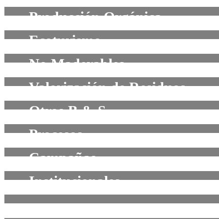
Producción Orgánica
Ecoturismo
No Maderables
Valorización de Residuos
Otros B & S
Procesos
Campañas
Institucionales