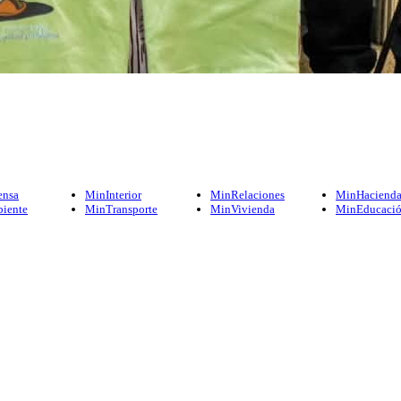
ensa
MinInterior
MinRelaciones
MinHaciend
iente
MinTransporte
MinVivienda
MinEducaci