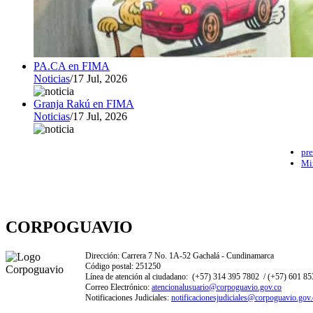
PA.CA en FIMA
Noticias
/
17 Jul, 2026
Granja Rakú en FIMA
Noticias
/
17 Jul, 2026
pre
Mi
CORPOGUAVIO
Dirección: Carrera 7 No. 1A-52 Gachalá - Cundinamarca
Código postal: 251250
Línea de atención al ciudadano: (+57) 314 395 7802 / (+57) 601 8
Correo Electrónico:
atencionalusuario@corpoguavio.gov.co
Notificaciones Judiciales:
notificacionesjudiciales@corpoguavio.gov