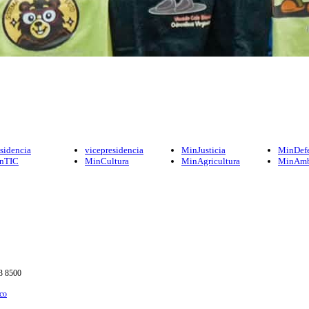
sidencia
vicepresidencia
MinJusticia
MinDef
nTIC
MinCultura
MinAgricultura
MinAmb
53 8500
.co