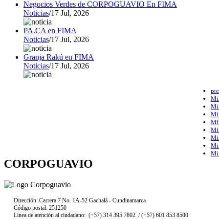
Negocios Verdes de CORPOGUAVIO En FIMA
Noticias
/
17 Jul, 2026
PA.CA en FIMA
Noticias
/
17 Jul, 2026
Granja Rakú en FIMA
Noticias
/
17 Jul, 2026
pre
Mi
Mi
Mi
Mi
Mi
Mi
Mi
Mi
CORPOGUAVIO
Dirección: Carrera 7 No. 1A-52 Gachalá - Cundinamarca
Código postal: 251250
Línea de atención al ciudadano: (+57) 314 395 7802 / (+57) 601 853 8500