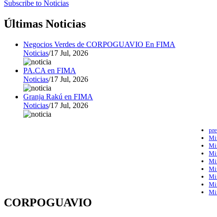
Subscribe to Noticias
Últimas Noticias
Negocios Verdes de CORPOGUAVIO En FIMA
Noticias
/
17 Jul, 2026
PA.CA en FIMA
Noticias
/
17 Jul, 2026
Granja Rakú en FIMA
Noticias
/
17 Jul, 2026
pre
Mi
Mi
Mi
Mi
Mi
Mi
Mi
Mi
CORPOGUAVIO