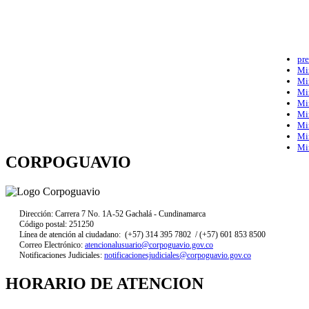
pre
Mi
Mi
Mi
Mi
Mi
Mi
Mi
Mi
CORPOGUAVIO
Dirección: Carrera 7 No. 1A-52 Gachalá - Cundinamarca
Código postal: 251250
Línea de atención al ciudadano: (+57) 314 395 7802 / (+57) 601 853 8500
Correo Electrónico:
atencionalusuario@corpoguavio.gov.co
Notificaciones Judiciales:
notificacionesjudiciales@corpoguavio.gov.co
HORARIO DE ATENCION